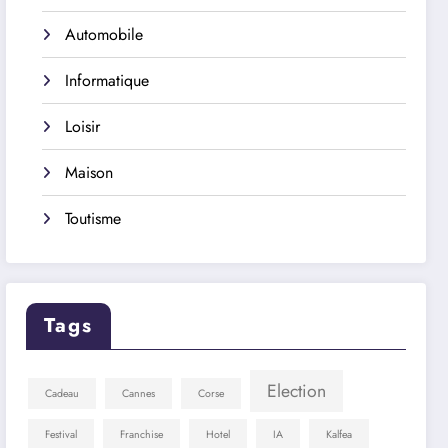
Automobile
Informatique
Loisir
Maison
Toutisme
Tags
Election
Cadeau
Cannes
Corse
Festival
Franchise
Hotel
IA
Kalfea