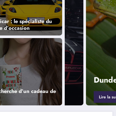
icar : le spécialiste du
e d’occasion
site
Dundee Shop
echerche d’un cadeau de
Lire la suite