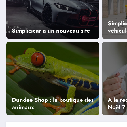
Simplic
Simplicicar a un nouveau site
véhicul
Simplicicar a un nouveau 
Dundee Shop : la boutique des
A la r
Lire la suite
animaux
Noël ?