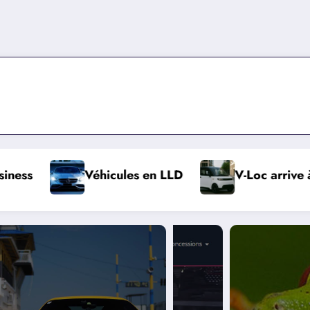
Véhicules en LLD
V-Loc arrive à Strasbourg