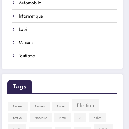
Automobile
Informatique
Loisir
Maison
Toutisme
Tags
Election
Cadeau
Cannes
Corse
Festival
Franchise
Hotel
IA
Kalfea