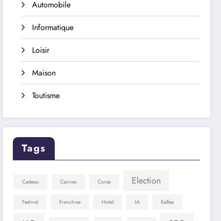
Automobile
Informatique
Loisir
Maison
Toutisme
Tags
Election
Cadeau
Cannes
Corse
Festival
Franchise
Hotel
IA
Kalfea