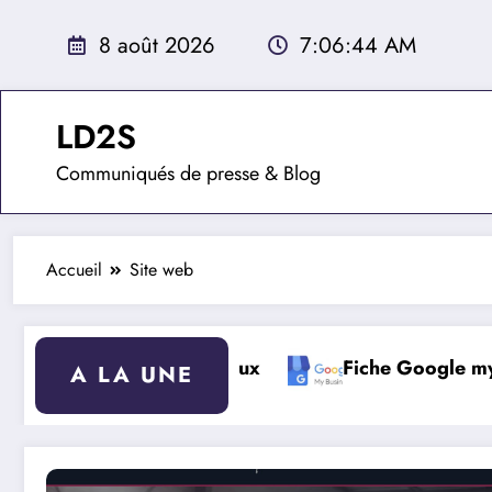
Aller
au
8 août 2026
7:06:45 AM
contenu
LD2S
Communiqués de presse & Blog
Accueil
Site web
que des animaux
Fiche Google my business
A LA UNE