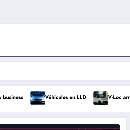
Véhicules en LLD
V-Loc arrive à Strasb